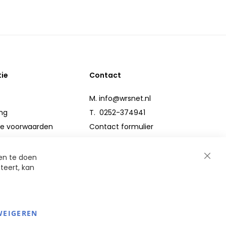
tie
Contact
M.
info@wrsnet.nl
ng
T. 0252-374941
e voorwaarden
Contact formulier
n
en te doen
Close
teert, kan
er
Cooki
Bar
WEIGEREN