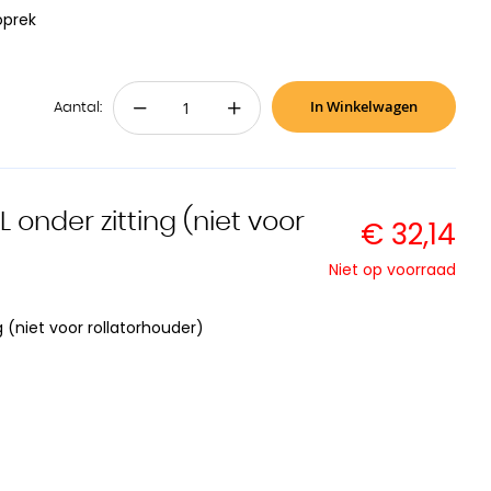
oprek
In Winkelwagen
−
+
Aantal:
onder zitting (niet voor
€ 32,14
Niet op voorraad
 (niet voor rollatorhouder)