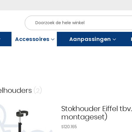
Zoek
Accessoires
Aanpassingen
felhouders
(2)
Stokhouder Eiffel tbv
montageset)
S120.165