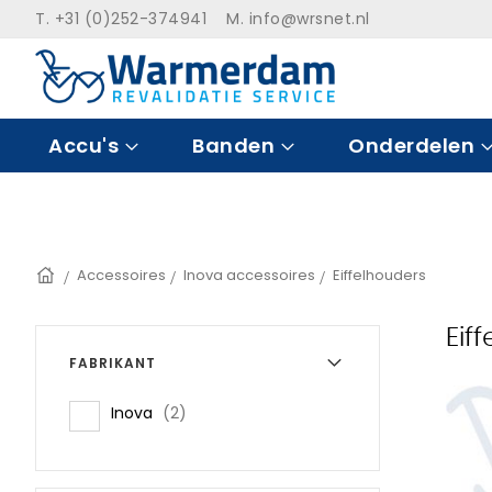
Ga
T. +31 (0)252-374941 M.
info@wrsnet.nl
naar
de
inhoud
Accu's
Banden
Onderdelen
Home
Accessoires
Inova accessoires
Eiffelhouders
Eif
FABRIKANT
items
Inova
2