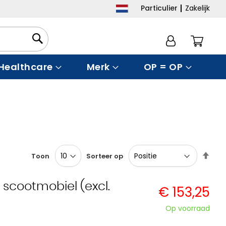
Particulier
Zakelijk
Winke
Healthcare
Merk
OP = OP
Van
Toon
Sorteer op
hoo
naar
laag
. scootmobiel (excl.
€ 153,25
sort
Op voorraad