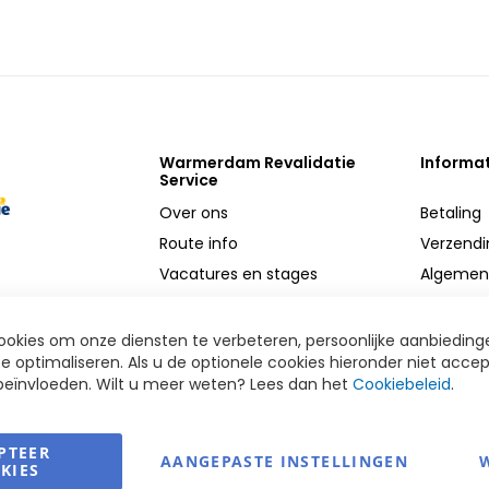
Warmerdam Revalidatie
Informa
Service
Over ons
Betaling
Route info
Verzendi
Vacatures en stages
Algemen
MVO
Privacy
Reparatie service
Retoure
okies om onze diensten te verbeteren, persoonlijke aanbieding
e optimaliseren. Als u de optionele cookies hieronder niet accep
Onderdelen
Disclaim
 beïnvloeden. Wilt u meer weten? Lees dan het
Cookiebeleid
.
PTEER
AANGEPASTE INSTELLINGEN
KIES
Copyright Warmerdam Revalidatie Service 2026