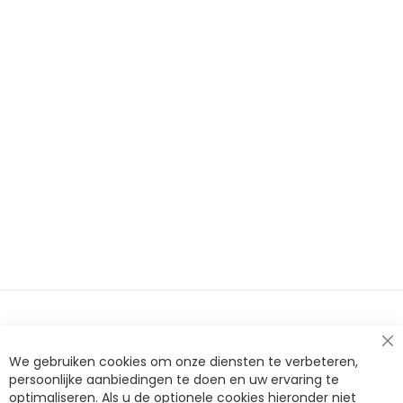
momenteel
pagina
Cl
We gebruiken cookies om onze diensten te verbeteren,
Co
Ba
persoonlijke aanbiedingen te doen en uw ervaring te
optimaliseren. Als u de optionele cookies hieronder niet