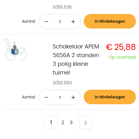
S055.536
In Winkelwagen
−
+
Aantal:
€ 25,88
Schakelaar APEM
5656A 2 standen
Op voorraad
3 polig kleine
tuimel
S055.560
In Winkelwagen
−
+
Aantal:
Pagina
U
1
Pagina
Volgende
Pagina
Pagina
2
3
lees