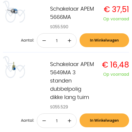
€ 37,51
Schakelaar APEM
5666MA
Op voorraad
S055.590
In Winkelwagen
−
+
Aantal:
€ 16,48
Schakelaar APEM
5649MA 3
Op voorraad
standen
dubbelpolig
dikke lang tuim
S055.529
In Winkelwagen
−
+
Aantal: