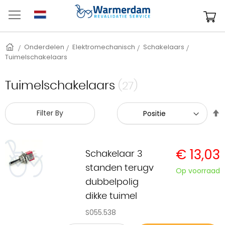
Ga
naar
W
de
inhoud
Home
Onderdelen
Elektromechanisch
Schakelaars
Tuimelschakelaars
Tuimelschakelaars
(27)
V
Filter By
h
n
l
€ 13,03
s
Schakelaar 3
standen terugv
Op voorraad
dubbelpolig
dikke tuimel
S055.538