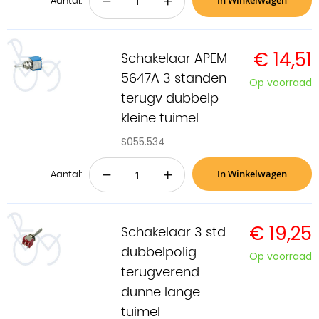
In Winkelwagen
−
+
Aantal:
€ 14,51
Schakelaar APEM
5647A 3 standen
Op voorraad
terugv dubbelp
kleine tuimel
S055.534
In Winkelwagen
−
+
Aantal:
€ 19,25
Schakelaar 3 std
dubbelpolig
Op voorraad
terugverend
dunne lange
tuimel