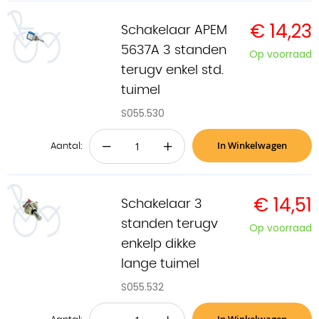
€ 14,23
Schakelaar APEM
5637A 3 standen
Op voorraad
terugv enkel std.
tuimel
S055.530
In Winkelwagen
−
+
Aantal:
€ 14,51
Schakelaar 3
standen terugv
Op voorraad
enkelp dikke
lange tuimel
S055.532