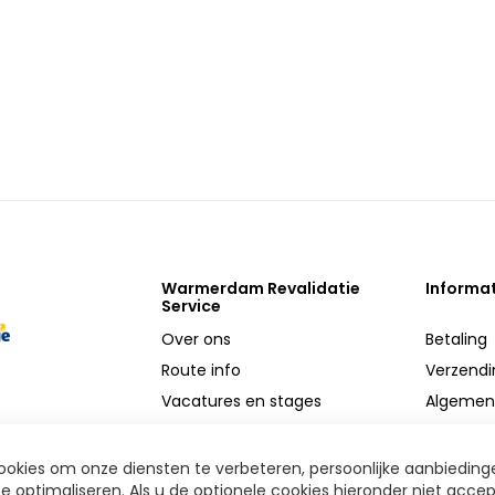
Warmerdam Revalidatie
Informa
Service
Over ons
Betaling
Route info
Verzendi
Vacatures en stages
Algemen
MVO
Privacy
Reparatie service
Retoure
okies om onze diensten te verbeteren, persoonlijke aanbieding
e optimaliseren. Als u de optionele cookies hieronder niet accep
Onderdelen
Disclaim