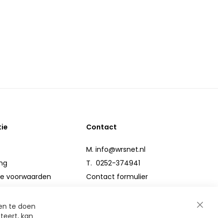
tie
Contact
M.
info@wrsnet.nl
ng
T. 0252-374941
e voorwaarden
Contact formulier
n
en te doen
Close
teert, kan
er
Cooki