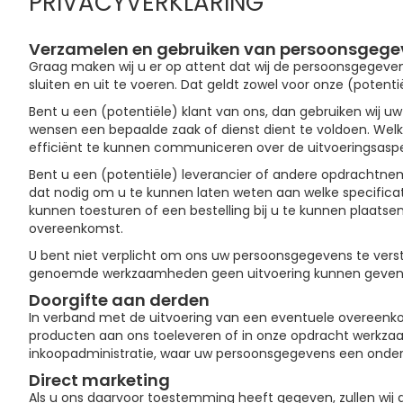
PRIVACYVERKLARING
Verzamelen en gebruiken van persoonsgegev
Graag maken wij u er op attent dat wij de persoonsgegeven
sluiten en uit te voeren. Dat geldt zowel voor onze (potentië
Bent u een (potentiële) klant van ons, dan gebruiken wij 
wensen een bepaalde zaak of dienst dient te voldoen. Wel
efficiënt te kunnen communiceren over de uitvoeringsas
Bent u een (potentiële) leverancier of andere opdrachtnem
dat nodig om u te kunnen laten weten aan welke specifica
kunnen toesturen of een bestelling bij u te kunnen plaat
overeenkomst.
U bent niet verplicht om ons uw persoonsgegevens te verstr
genoemde werkzaamheden geen uitvoering kunnen geven
Doorgifte aan derden
In verband met de uitvoering van een eventuele overeenko
producten aan ons toeleveren of in onze opdracht werkzaa
inkoopadministratie, waar uw persoonsgegevens een onder
Direct marketing
Als u ons daarvoor toestemming heeft gegeven, zullen wi