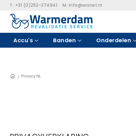
Ga
T. +31 (0)252-374941 M.
info@wrsnet.nl
naar
de
inhoud
Accu's
Banden
Onderdelen
Home
Privacy NL