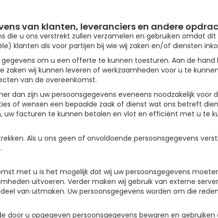
ens van klanten, leveranciers en andere opdr
s die u ons verstrekt zullen verzamelen en gebruiken omdat di
le) klanten als voor partijen bij wie wij zaken en/of diensten ink
uw gegevens om u een offerte te kunnen toesturen. Aan de hand h
ke zaken wij kunnen leveren of werkzaamheden voor u te kunnen 
pecten van de overeenkomst.
er dan zijn uw persoonsgegevens eveneens noodzakelijk voor de s
ties of wensen een bepaalde zaak of dienst wat ons betreft die
sen, uw facturen te kunnen betalen en vlot en efficiënt met u 
ekken. Als u ons geen of onvoldoende persoonsgegevens verstrek
.
mst met u is het mogelijk dat wij uw persoonsgegevens moeten 
mheden uitvoeren. Verder maken wij gebruik van externe serve
deel van uitmaken. Uw persoonsgegevens worden om die reden a
j de door u opgegeven persoonsgegevens bewaren en gebruiken o