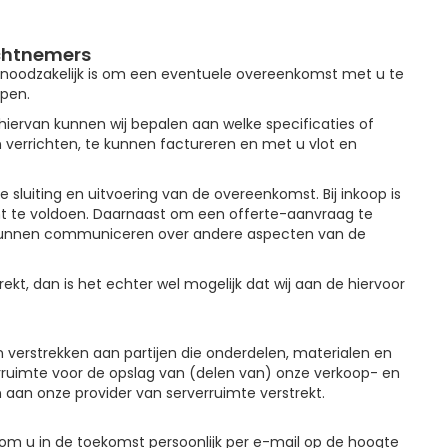
achtnemers
t noodzakelijk is om een eventuele overeenkomst met u te
open.
iervan kunnen wij bepalen aan welke specificaties of
verrichten, te kunnen factureren en met u vlot en
luiting en uitvoering van de overeenkomst. Bij inkoop is
nt te voldoen. Daarnaast om een offerte-aanvraag te
te kunnen communiceren over andere aspecten van de
t, dan is het echter wel mogelijk dat wij aan de hiervoor
verstrekken aan partijen die onderdelen, materialen en
rruimte voor de opslag van (delen van) onze verkoop- en
an onze provider van serverruimte verstrekt.
m u in de toekomst persoonlijk per e-mail op de hoogte