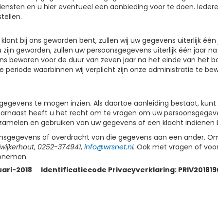
sten en u hier eventueel een aanbieding voor te doen. Iedere 
tellen.
lant bij ons geworden bent, zullen wij uw gegevens uiterlijk één 
ijn geworden, zullen uw persoonsgegevens uiterlijk één jaar na 
ens bewaren voor de duur van zeven jaar na het einde van het b
periode waarbinnen wij verplicht zijn onze administratie te be
egevens te mogen inzien. Als daartoe aanleiding bestaat, kunt
aarnaast heeft u het recht om te vragen om uw persoonsgegeve
zamelen en gebruiken van uw gegevens of een klacht indienen b
oonsgegevens of overdracht van die gegevens aan een ander. O
wijkerhout
,
0252-374941
,
info@wrsnet.nl
.
Ook met vragen of voor
opnemen.
uari-2018 Identificatiecode Privacyverklaring: PRIV20181