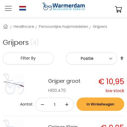
Ga
naar
W
de
inhoud
Home
Healthcare
Persoonlijke hulpmiddelen
Grijpers
Grijpers
(4)
V
Filter By
h
n
l
€ 10,95
s
Grijper groot
H100.470
low stock
In Winkelwagen
−
+
Aantal: