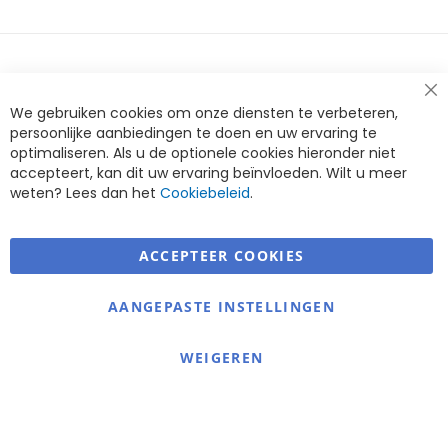
Cl
We gebruiken cookies om onze diensten te verbeteren,
Co
Ba
persoonlijke aanbiedingen te doen en uw ervaring te
optimaliseren. Als u de optionele cookies hieronder niet
accepteert, kan dit uw ervaring beïnvloeden. Wilt u meer
weten? Lees dan het
Cookiebeleid
.
ACCEPTEER COOKIES
Warmerdam Revalidatie Service
AANGEPASTE INSTELLINGEN
Informatie
Contact
WEIGEREN