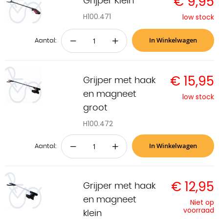
€ 9,95
Grijper Klein
H100.471
low stock
In Winkelwagen
−
+
Aantal:
€ 15,95
Grijper met haak
en magneet
low stock
groot
H100.472
In Winkelwagen
−
+
Aantal:
€ 12,95
Grijper met haak
en magneet
Niet op
voorraad
klein