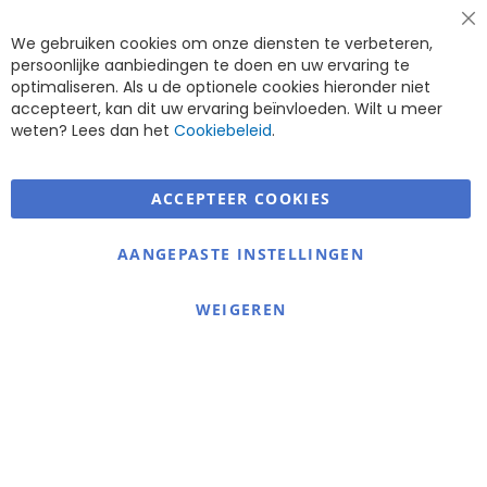
Cl
We gebruiken cookies om onze diensten te verbeteren,
Co
Ba
persoonlijke aanbiedingen te doen en uw ervaring te
optimaliseren. Als u de optionele cookies hieronder niet
accepteert, kan dit uw ervaring beïnvloeden. Wilt u meer
weten? Lees dan het
Cookiebeleid
.
ACCEPTEER COOKIES
Warmerdam Revalidatie Service
AANGEPASTE INSTELLINGEN
Informatie
Contact
WEIGEREN