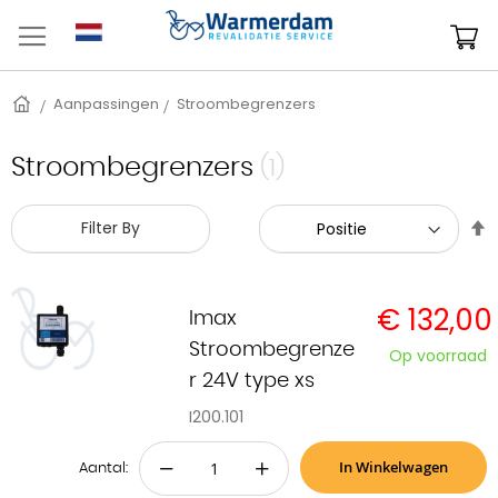
Ga
naar
W
de
inhoud
Home
Aanpassingen
Stroombegrenzers
Stroombegrenzers
(1)
V
Filter By
h
n
l
€ 132,00
s
Imax
Stroombegrenze
Op voorraad
r 24V type xs
I200.101
In Winkelwagen
−
+
Aantal: