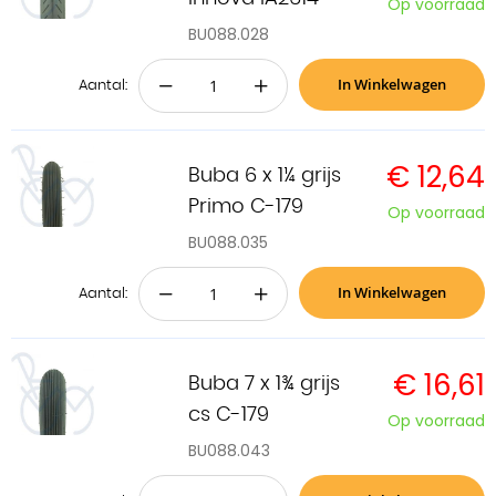
Op voorraad
BU088.028
In Winkelwagen
−
+
Aantal:
€ 12,64
Buba 6 x 1¼ grijs
Primo C-179
Op voorraad
BU088.035
In Winkelwagen
−
+
Aantal:
€ 16,61
Buba 7 x 1¾ grijs
cs C-179
Op voorraad
BU088.043