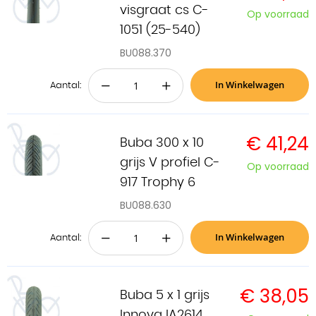
visgraat cs C-
Op voorraad
1051 (25-540)
BU088.370
In Winkelwagen
−
+
Aantal:
€ 41,24
Buba 300 x 10
grijs V profiel C-
Op voorraad
917 Trophy 6
BU088.630
In Winkelwagen
−
+
Aantal:
€ 38,05
Buba 5 x 1 grijs
Innova IA2614