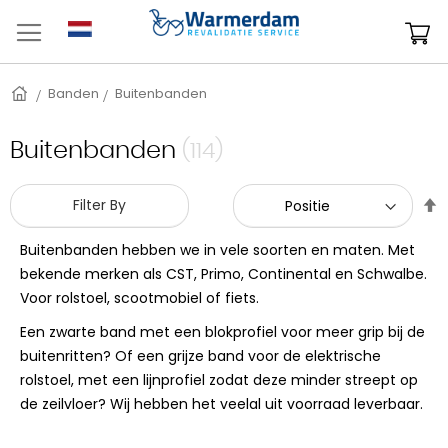
Ga
naar
W
de
inhoud
Home
Banden
Buitenbanden
Buitenbanden
(114)
V
Filter By
h
n
Buitenbanden hebben we in vele soorten en maten. Met
l
bekende merken als CST, Primo, Continental en Schwalbe.
s
Voor rolstoel, scootmobiel of fiets.
Een zwarte band met een blokprofiel voor meer grip bij de
buitenritten? Of een grijze band voor de elektrische
rolstoel, met een lijnprofiel zodat deze minder streept op
de zeilvloer? Wij hebben het veelal uit voorraad leverbaar.