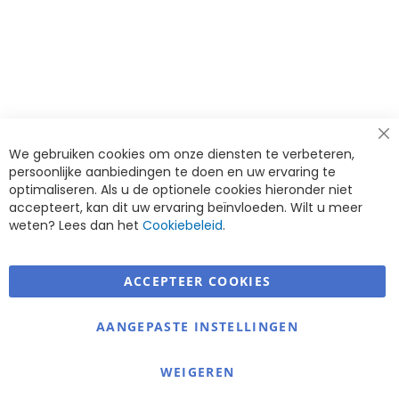
Cl
We gebruiken cookies om onze diensten te verbeteren,
Co
Ba
persoonlijke aanbiedingen te doen en uw ervaring te
optimaliseren. Als u de optionele cookies hieronder niet
accepteert, kan dit uw ervaring beïnvloeden. Wilt u meer
weten? Lees dan het
Cookiebeleid
.
ACCEPTEER COOKIES
Warmerdam Revalidatie Service
AANGEPASTE INSTELLINGEN
Informatie
Contact
WEIGEREN