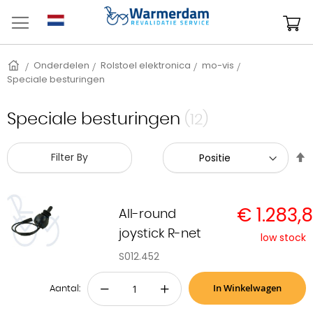
Ga
naar
W
de
inhoud
Home
Onderdelen
Rolstoel elektronica
mo-vis
Speciale besturingen
Speciale besturingen
(12)
V
Filter By
h
n
l
€ 1.283,
s
All-round
joystick R-net
low stock
S012.452
In Winkelwagen
−
+
Aantal: