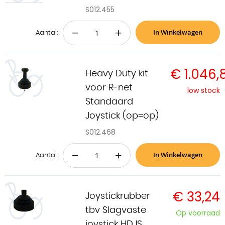
S012.455
In Winkelwagen
−
+
Aantal:
€ 1.046,
Heavy Duty kit
voor R-net
low stock
Standaard
Joystick (op=op)
S012.468
In Winkelwagen
−
+
Aantal:
€ 33,24
Joystickrubber
tbv Slagvaste
Op voorraad
joystick HDJS