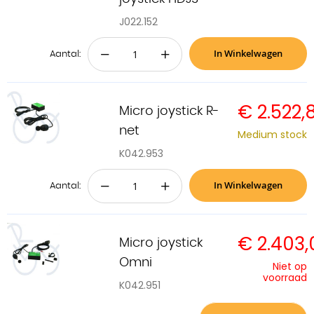
J022.152
In Winkelwagen
−
+
Aantal:
€ 2.522,
Micro joystick R-
net
Medium stock
K042.953
In Winkelwagen
−
+
Aantal:
€ 2.403,
Micro joystick
Omni
Niet op
voorraad
K042.951