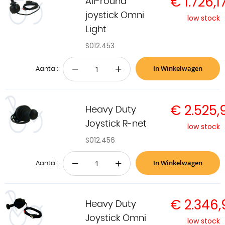
€ 1.726,1
All-round
joystick Omni
low stock
Light
S012.453
In Winkelwagen
−
+
Aantal:
€ 2.525,
Heavy Duty
Joystick R-net
low stock
S012.456
In Winkelwagen
−
+
Aantal:
€ 2.346,
Heavy Duty
Joystick Omni
low stock