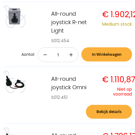
€ 1.902,1
All-round
joystick R-net
Medium stock
Light
S012.454
In Winkelwagen
−
+
Aantal:
€ 1.110,8
All-round
joystick Omni
Niet op
voorraad
S012.451
Bekijk details