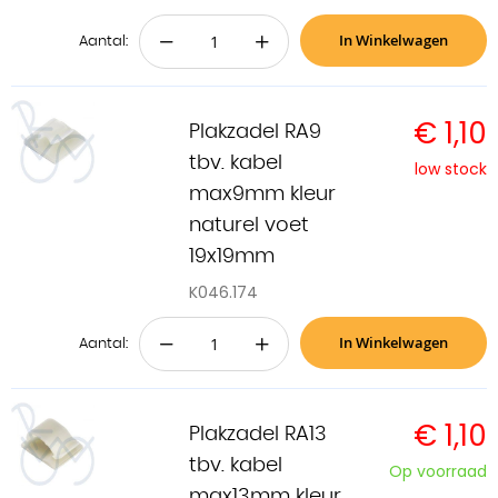
In Winkelwagen
−
+
Aantal:
€ 1,10
Plakzadel RA9
tbv. kabel
low stock
max9mm kleur
naturel voet
19x19mm
K046.174
In Winkelwagen
−
+
Aantal:
€ 1,10
Plakzadel RA13
tbv. kabel
Op voorraad
max13mm kleur