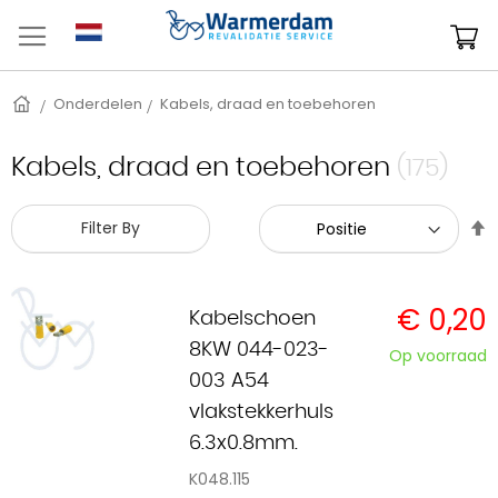
Ga
naar
W
de
inhoud
Home
Onderdelen
Kabels, draad en toebehoren
Kabels, draad en toebehoren
(175)
V
Filter By
h
n
l
€ 0,20
s
Kabelschoen
8KW 044-023-
Op voorraad
003 A54
vlakstekkerhuls
6.3x0.8mm.
K048.115