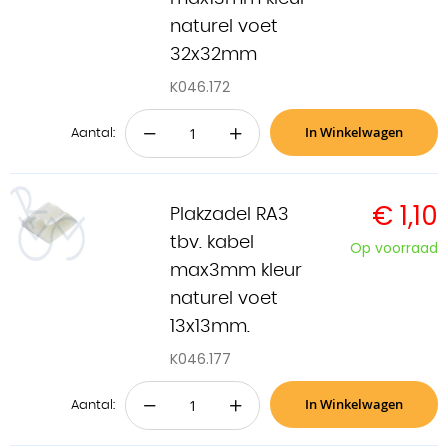
naturel voet
32x32mm
K046.172
In Winkelwagen
−
+
Aantal:
€ 1,10
Plakzadel RA3
tbv. kabel
Op voorraad
max3mm kleur
naturel voet
13x13mm.
K046.177
In Winkelwagen
−
+
Aantal: