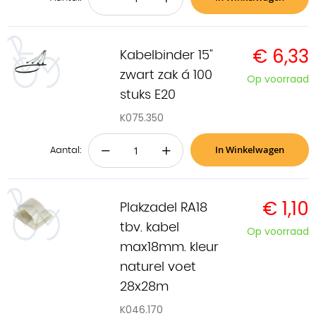
€ 6,33
Kabelbinder 15"
zwart zak á 100
Op voorraad
stuks E20
K075.350
In Winkelwagen
−
+
Aantal:
€ 1,10
Plakzadel RA18
tbv. kabel
Op voorraad
max18mm. kleur
naturel voet
28x28m
K046.170