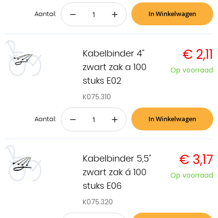
In Winkelwagen
−
+
Aantal:
€ 2,11
Kabelbinder 4"
zwart zak a 100
Op voorraad
stuks E02
K075.310
In Winkelwagen
−
+
Aantal:
€ 3,17
Kabelbinder 5,5"
zwart zak á 100
Op voorraad
stuks E06
K075.320