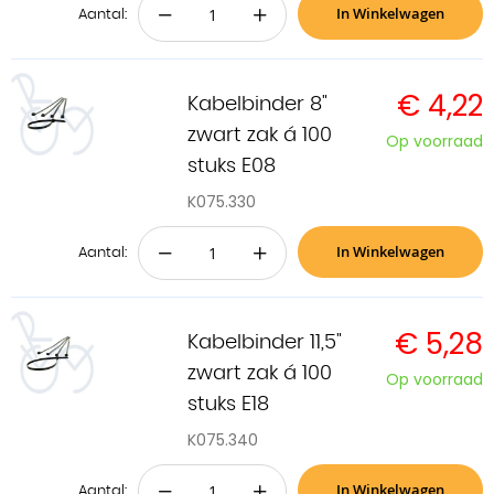
In Winkelwagen
−
+
Aantal:
€ 4,22
Kabelbinder 8"
zwart zak á 100
Op voorraad
stuks E08
K075.330
In Winkelwagen
−
+
Aantal:
€ 5,28
Kabelbinder 11,5"
zwart zak á 100
Op voorraad
stuks E18
K075.340
In Winkelwagen
−
+
Aantal: