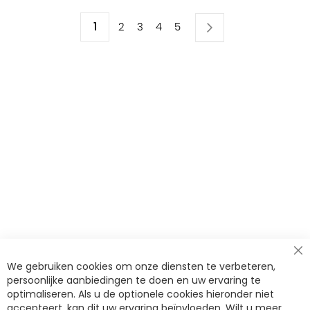
Pagina
U
1
Pagina
Volgende
Pagina
Pagina
Pagina
Pagina
2
3
4
5
lees
momenteel
pagina
Cl
We gebruiken cookies om onze diensten te verbeteren,
Co
Ba
persoonlijke aanbiedingen te doen en uw ervaring te
optimaliseren. Als u de optionele cookies hieronder niet
accepteert, kan dit uw ervaring beïnvloeden. Wilt u meer