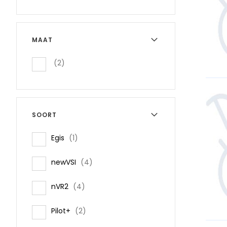
MAAT
items
2
SOORT
item
Egis
1
items
newVSI
4
items
nVR2
4
items
Pilot+
2