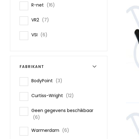
items
R-net
16
items
VR2
7
items
VSI
6
FABRIKANT
items
BodyPoint
3
items
Curtiss-Wright
12
Geen gegevens beschikbaar
items
6
items
Warmerdam
6