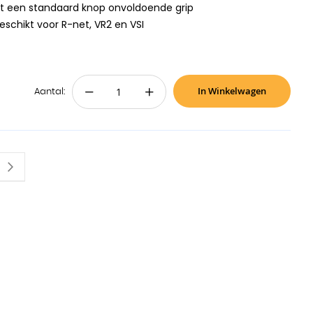
et een standaard knop onvoldoende grip
schikt voor R-net, VR2 en VSI
In Winkelwagen
−
+
Aantal:
nteel pagina
Pagina
Volgende
na