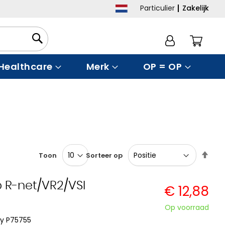
Particulier
Zakelijk
Winke
Healthcare
Merk
OP = OP
Van
Toon
Sorteer op
hoo
naar
laag
p R-net/VR2/VSI
€ 12,88
sort
Op voorraad
gy P75755