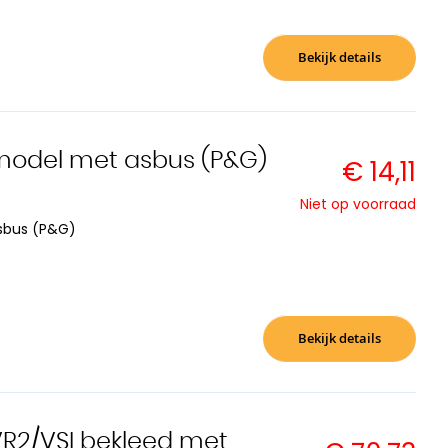
Bekijk details
 model met asbus (P&G)
€ 14,11
Niet op voorraad
sbus (P&G)
Bekijk details
VR2/VSI bekleed met