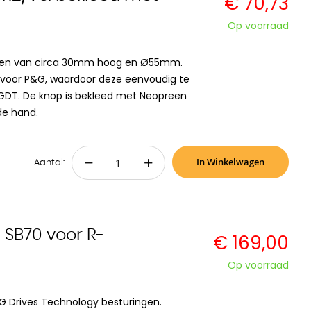
€ 70,73
Op voorraad
ngen van circa 30mm hoog en Ø55mm.
 voor P&G, waardoor deze eenvoudig te
GDT. De knop is bekleed met Neopreen
de hand.
In Winkelwagen
−
+
Aantal:
l SB70 voor R-
€ 169,00
Op voorraad
PG Drives Technology besturingen.