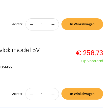
In Winkelwagen
−
+
Aantal:
 vlak model 5V
€ 256,73
Op voorraad
 D51422
In Winkelwagen
−
+
Aantal: