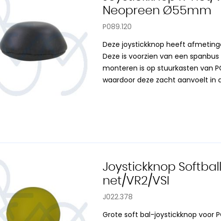
Neopreen Ø55mm
P089.120
Deze joystickknop heeft afmeti
Deze is voorzien van een spanbus
monteren is op stuurkasten van P
waardoor deze zacht aanvoelt in 
Joystickknop Softbal
net/VR2/VSI
J022.378
Grote soft bal-joystickknop voor 