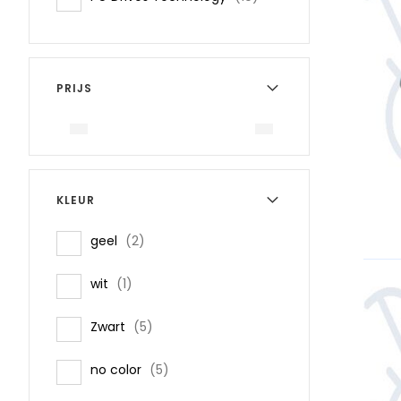
PRIJS
KLEUR
items
geel
2
item
wit
1
items
Zwart
5
items
no color
5