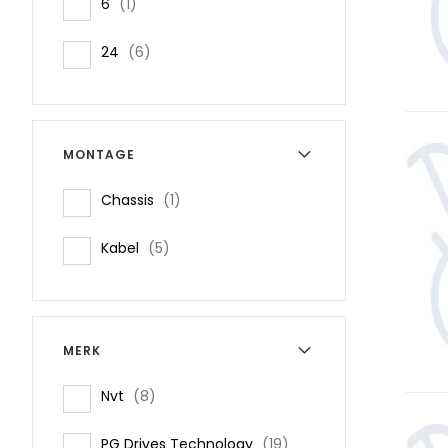
item
6
1
items
24
6
MONTAGE
item
Chassis
1
items
Kabel
5
MERK
items
Nvt
8
items
PG Drives Technology
19