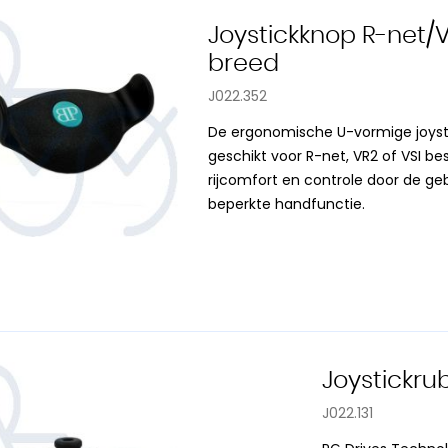
Joystickknop R-net/
breed
J022.352
De ergonomische U-vormige joystic
geschikt voor R-net, VR2 of VSI 
rijcomfort en controle door de ge
beperkte handfunctie.
Joystickru
J022.131