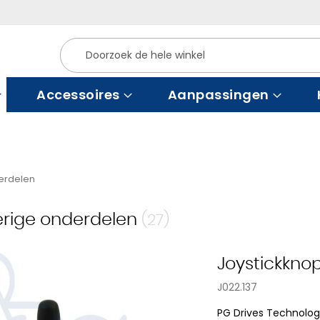
Zoek
Accessoires
Aanpassingen
erdelen
rige onderdelen
(27)
Joystickkno
J022.137
PG Drives Technolo