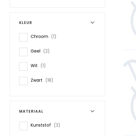
KLEUR
item
Chroom
1
items
Geel
2
item
Wit
1
items
Zwart
18
MATERIAAL
items
Kunststof
3