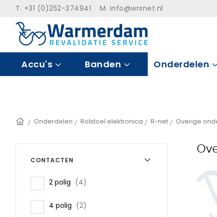
Ga
T. +31 (0)252-374941 M.
info@wrsnet.nl
naar
de
inhoud
Accu's
Banden
Onderdelen
Home
Onderdelen
Rolstoel elektronica
R-net
Overige ond
Ove
CONTACTEN
items
2 polig
4
items
4 polig
2