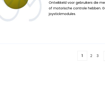
Ontwikkeld voor gebruikers die m
of motorische controle hebben. Ge
joystickmodules.
Pagina
U lees mome
1
Pagina
Pagi
2
3