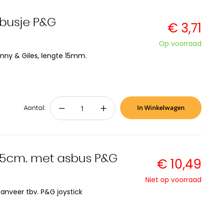
nbusje P&G
€ 3,71
Op voorraad
nny & Giles, lengte 15mm.
In Winkelwagen
−
+
Aantal:
5cm. met asbus P&G
€ 10,49
Niet op voorraad
nveer tbv. P&G joystick