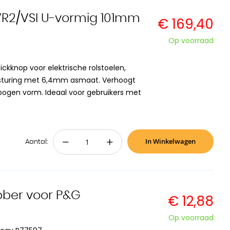
VR2/VSI U-vormig 101mm
€ 169,40
Op voorraad
kknop voor elektrische rolstoelen,
besturing met 6,4mm asmaat. Verhoogt
bogen vorm. Ideaal voor gebruikers met
In Winkelwagen
−
+
Aantal:
bber voor P&G
€ 12,88
Op voorraad