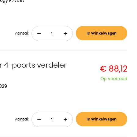
logy P77597
In Winkelwagen
−
+
Aantal:
 4-poorts verdeler
€ 88,12
Op voorraad
829
In Winkelwagen
−
+
Aantal: