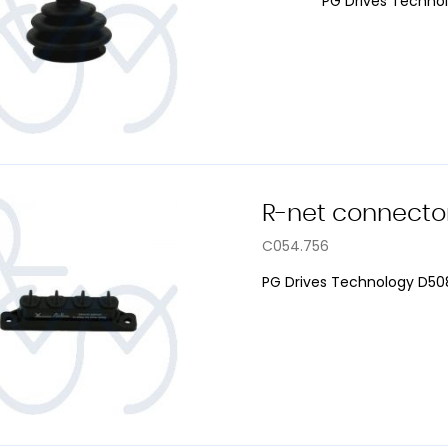
PG Drives Techno
R-net connector
C054.756
PG Drives Technology D50