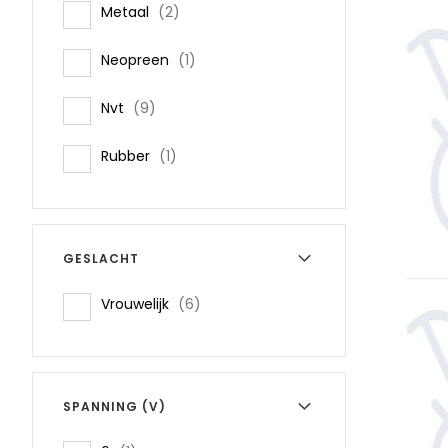
items
Metaal
2
item
Neopreen
1
items
Nvt
9
item
Rubber
1
GESLACHT
items
Vrouwelijk
6
SPANNING (V)