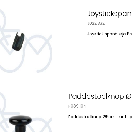
Joystickspa
J022.332
Joystick spanbusje Pe
Paddestoelknop Ø
P089.104
Paddestoelknop Ø5cm. met spa