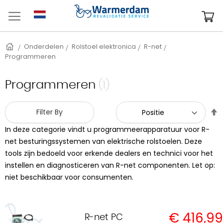
Ga
naar
W
de
inhoud
Home
Onderdelen
Rolstoel elektronica
R-net
Programmeren
Programmeren
(1)
V
Filter By
h
In deze categorie vindt u programmeerapparatuur voor R-
n
l
net besturingssystemen van elektrische rolstoelen. Deze
s
tools zijn bedoeld voor erkende dealers en technici voor het
instellen en diagnosticeren van R-net componenten. Let op:
niet beschikbaar voor consumenten.
€ 416,99
R-net PC