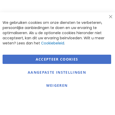
Cl
We gebruiken cookies om onze diensten te verbeteren,
Co
Ba
persoonlijke aanbiedingen te doen en uw ervaring te
optimaliseren. Als u de optionele cookies hieronder niet
accepteert, kan dit uw ervaring beïnvloeden. Wilt u meer
weten? Lees dan het
Cookiebeleid
.
ACCEPTEER COOKIES
Warmerdam Revalidatie Service
AANGEPASTE INSTELLINGEN
Informatie
Contact
WEIGEREN