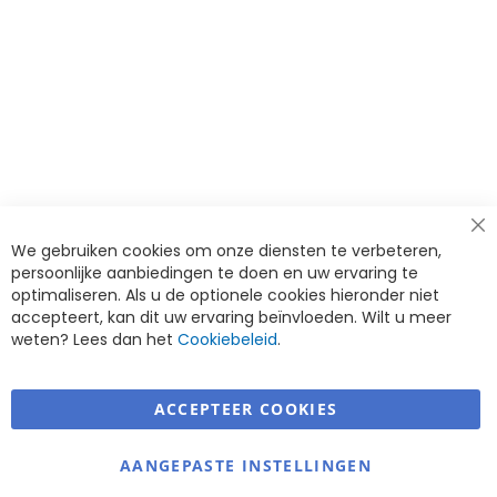
Cl
We gebruiken cookies om onze diensten te verbeteren,
Co
Ba
persoonlijke aanbiedingen te doen en uw ervaring te
optimaliseren. Als u de optionele cookies hieronder niet
accepteert, kan dit uw ervaring beïnvloeden. Wilt u meer
weten? Lees dan het
Cookiebeleid
.
Warmerdam Revalidatie Service
ACCEPTEER COOKIES
Informatie
AANGEPASTE INSTELLINGEN
Contact