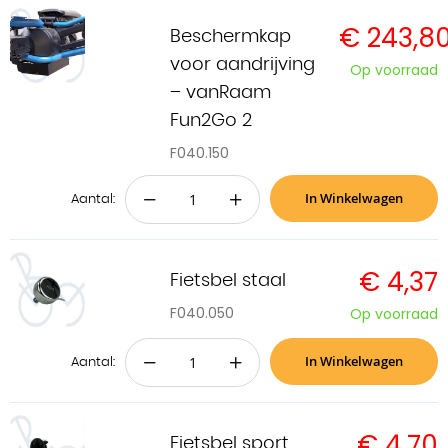
€ 243,8
Beschermkap
voor aandrijving
Op voorraad
– vanRaam
Fun2Go 2
F040.150
In Winkelwagen
−
+
Aantal:
€ 4,37
Fietsbel staal
F040.050
Op voorraad
In Winkelwagen
−
+
Aantal:
€ 4,70
Fietsbel sport