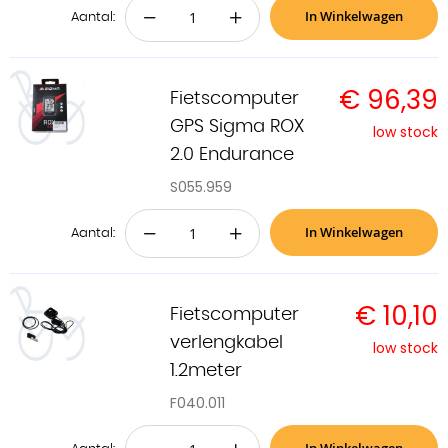
In Winkelwagen
−
+
Aantal:
€ 96,39
Fietscomputer
GPS Sigma ROX
low stock
2.0 Endurance
S055.959
In Winkelwagen
−
+
Aantal:
€ 10,10
Fietscomputer
verlengkabel
low stock
1.2meter
F040.011