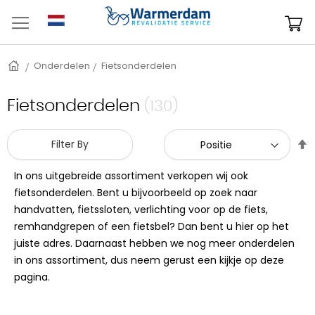
Ga
naar
W
de
inhoud
Home
Onderdelen
Fietsonderdelen
Fietsonderdelen
(130)
V
Filter By
h
n
In ons uitgebreide assortiment verkopen wij ook
l
fietsonderdelen. Bent u bijvoorbeeld op zoek naar
s
handvatten, fietssloten, verlichting voor op de fiets,
remhandgrepen of een fietsbel? Dan bent u hier op het
juiste adres. Daarnaast hebben we nog meer onderdelen
in ons assortiment, dus neem gerust een kijkje op deze
pagina.