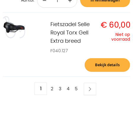
In Winkelwagen
−
+
Aantal:
€ 60,00
Fietszadel Selle
Royal Torx Gell
Niet op
voorraad
Extra breed
F040.127
Bekijk details
Pagina
U
1
Pagina
Volgende
Pagina
Pagina
Pagina
Pagina
2
3
4
5
lees
momenteel
pagina