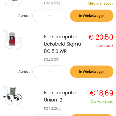
F040.022
Medium stock
In Winkelwagen
−
+
Aantal:
€ 20,50
Fietscomputer
bekabeld Sigma
low stock
BC 5.0 WR
F040.010
In Winkelwagen
−
+
Aantal:
€ 18,69
Fietscomputer
Union 12
Op voorraad
F040.002