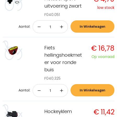
uitvoering zwart
low stock
F040.051
In Winkelwagen
−
+
Aantal:
€ 16,78
Fiets
hellingshoekmet
Op voorraad
er voor ronde
buis
F040.325
In Winkelwagen
−
+
Aantal:
€ 11,42
Hockeyklem