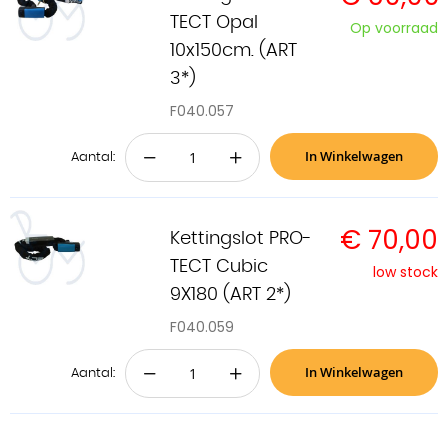
TECT Opal
Op voorraad
10x150cm. (ART
3*)
F040.057
In Winkelwagen
−
+
Aantal:
€ 70,00
Kettingslot PRO-
TECT Cubic
low stock
9X180 (ART 2*)
F040.059
In Winkelwagen
−
+
Aantal: