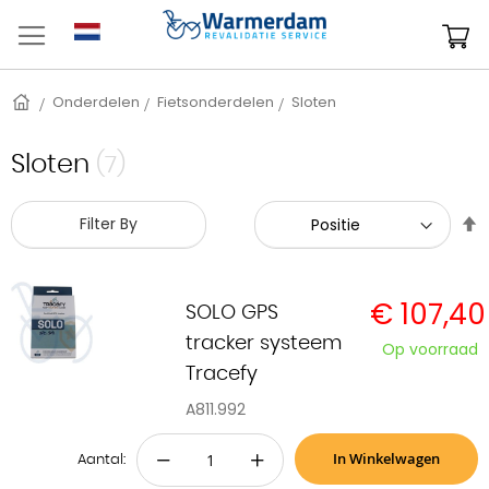
Ga
naar
W
de
inhoud
Home
Onderdelen
Fietsonderdelen
Sloten
Sloten
(7)
V
Filter By
h
n
l
€ 107,40
s
SOLO GPS
tracker systeem
Op voorraad
Tracefy
A811.992
In Winkelwagen
−
+
Aantal: