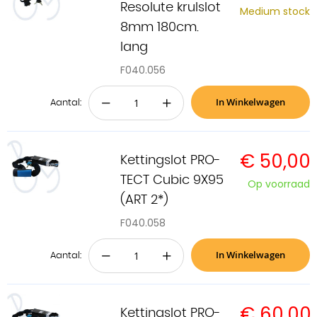
Resolute krulslot
Medium stock
8mm 180cm.
lang
F040.056
In Winkelwagen
−
+
Aantal:
€ 50,00
Kettingslot PRO-
TECT Cubic 9X95
Op voorraad
(ART 2*)
F040.058
In Winkelwagen
−
+
Aantal:
€ 60,00
Kettingslot PRO-