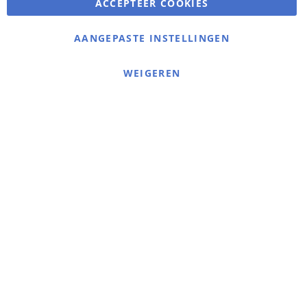
ACCEPTEER COOKIES
Warmerdam Revalidatie Service
AANGEPASTE INSTELLINGEN
Informatie
Contact
WEIGEREN