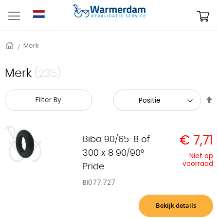
Ga
naar
W
de
inhoud
Home
Merk
Merk
(235)
V
Filter By
h
n
l
€ 7,71
s
Biba 90/65-8 of
300 x 8 90/90°
Niet op
voorraad
Pride
BI077.727
Bekijk details