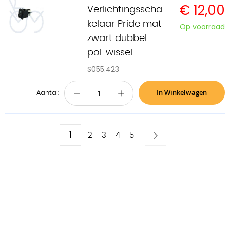
€ 12,00
Verlichtingsscha
kelaar Pride mat
Op voorraad
zwart dubbel
pol. wissel
S055.423
In Winkelwagen
−
+
Aantal:
Pagina
U
1
Pagina
Volgende
Pagina
Pagina
Pagina
Pagina
2
3
4
5
lees
momenteel
pagina