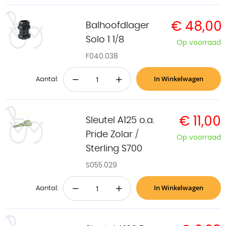
€ 48,00
Balhoofdlager
Solo 1 1/8
Op voorraad
F040.038
In Winkelwagen
−
+
Aantal:
€ 11,00
Sleutel A125 o.a.
Pride Zolar /
Op voorraad
Sterling S700
S055.029
In Winkelwagen
−
+
Aantal: