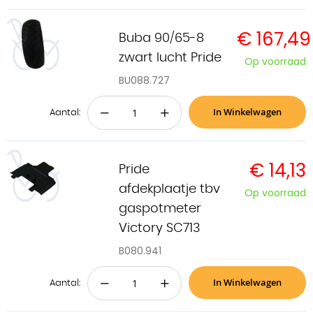
€ 167,49
Buba 90/65-8
zwart lucht Pride
Op voorraad
BU088.727
In Winkelwagen
−
+
Aantal:
€ 14,13
Pride
afdekplaatje tbv
Op voorraad
gaspotmeter
Victory SC713
B080.941
In Winkelwagen
−
+
Aantal: