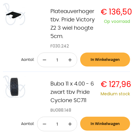
€ 136,50
Plateauverhoger
tbv. Pride Victory
Op voorraad
Z2 3 wiel hoogte
5cm.
F030.242
In Winkelwagen
−
+
Aantal:
€ 127,96
Buba 11 x 4.00 - 6
zwart tbv Pride
Medium stock
Cyclone SC711
BU088.148
In Winkelwagen
−
+
Aantal: