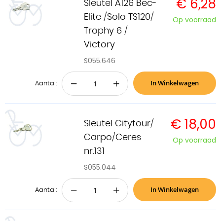
€ 6,28
Sleutel A126 Bec-
Elite /Solo TS120/
Op voorraad
Trophy 6 /
Victory
S055.646
In Winkelwagen
−
+
Aantal:
€ 18,00
Sleutel Citytour/
Carpo/Ceres
Op voorraad
nr.131
S055.044
In Winkelwagen
−
+
Aantal: