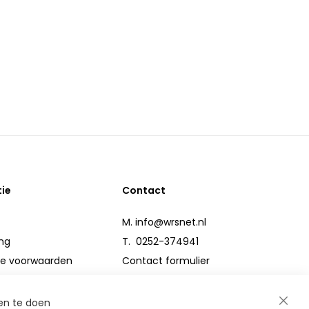
tie
Contact
M.
info@wrsnet.nl
ng
T. 0252-374941
e voorwaarden
Contact formulier
n
en te doen