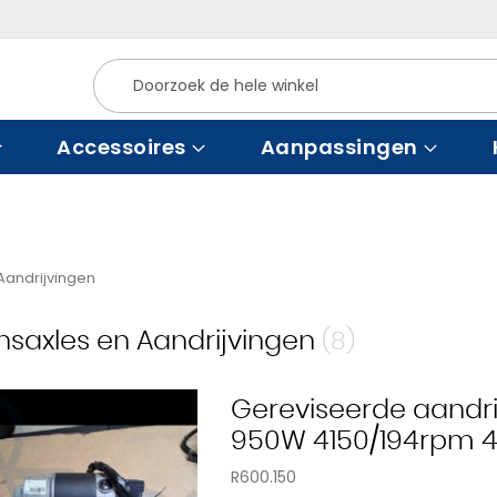
Zoek
Accessoires
Aanpassingen
Aandrijvingen
nsaxles en Aandrijvingen
(8)
Gereviseerde aandri
950W 4150/194rpm 
R600.150