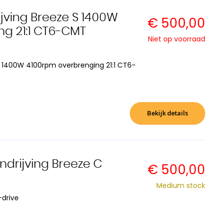
jving Breeze S 1400W
€ 500,00
g 21:1 CT6-CMT
Niet op voorraad
C 1400W 4100rpm overbrenging 21:1 CT6-
Bekijk details
drijving Breeze C
€ 500,00
Medium stock
drive