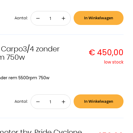
In Winkelwagen
−
+
Aantal:
 Carpo3/4 zonder
€ 450,00
m 750w
low stock
nder rem 5500rpm 750w
In Winkelwagen
−
+
Aantal:
otor tbv. Pride Cyclone