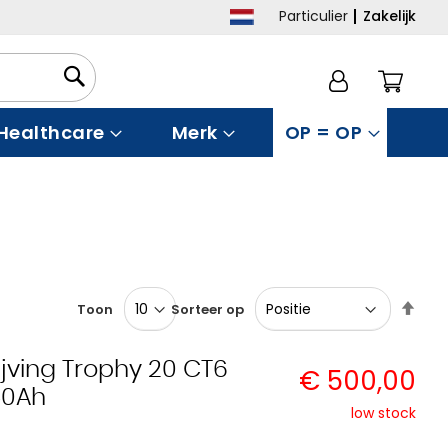
Particulier
Zakelijk
Winke
Healthcare
Merk
OP = OP
Van
Toon
Sorteer op
hoo
naar
laag
jving Trophy 20 CT6
€ 500,00
sort
40Ah
low stock