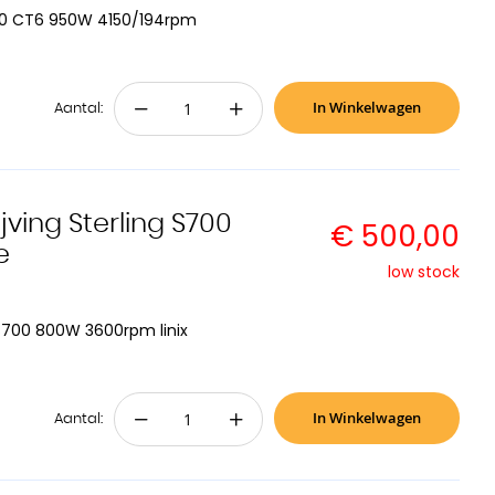
 20 CT6 950W 4150/194rpm
In Winkelwagen
−
+
Aantal:
ving Sterling S700
€ 500,00
e
low stock
 S700 800W 3600rpm linix
In Winkelwagen
−
+
Aantal: