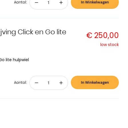
In Winkelwagen
−
+
Aantal:
ving Click en Go lite
€ 250,00
low stock
o lite hulpwiel
In Winkelwagen
−
+
Aantal: