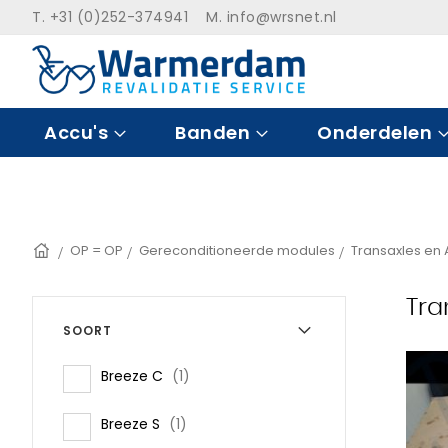
Ga
T. +31 (0)252-374941 M.
info@wrsnet.nl
naar
de
inhoud
Accu's
Banden
Onderdelen
Home
OP = OP
Gereconditioneerde modules
Transaxles en 
Tra
SOORT
item
Breeze C
1
item
Breeze S
1