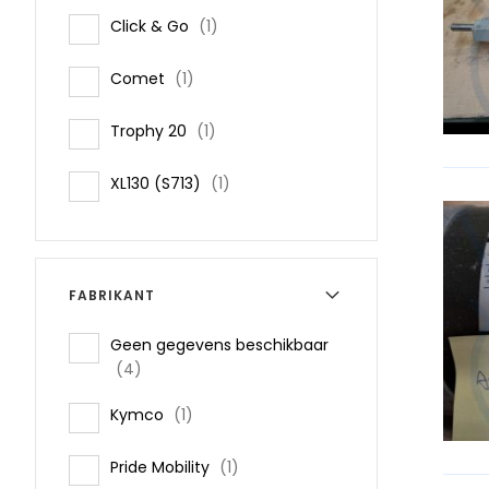
item
Click & Go
1
item
Comet
1
item
Trophy 20
1
item
XL130 (S713)
1
FABRIKANT
Geen gegevens beschikbaar
items
4
item
Kymco
1
item
Pride Mobility
1