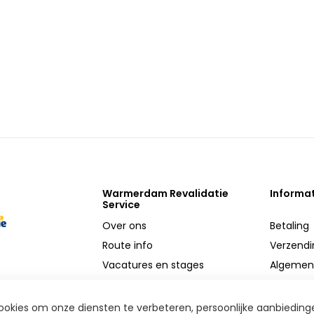
Warmerdam Revalidatie
Informa
Service
Over ons
Betaling
Route info
Verzendi
Vacatures en stages
Algemen
MVO
Privacy
Reparatie service
Retoure
okies om onze diensten te verbeteren, persoonlijke aanbieding