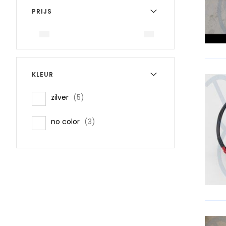
PRIJS
KLEUR
items
zilver
5
items
no color
3