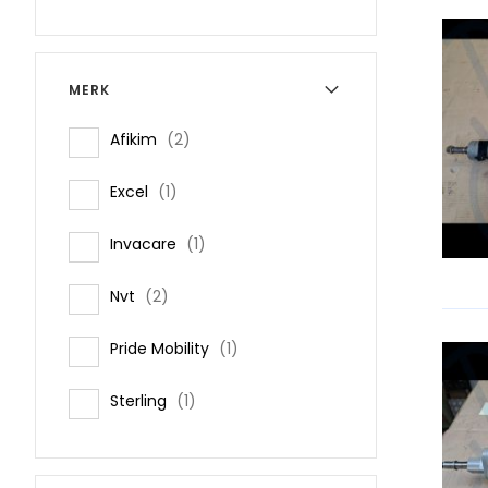
MERK
items
Afikim
2
item
Excel
1
item
Invacare
1
items
Nvt
2
item
Pride Mobility
1
item
Sterling
1